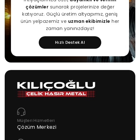
çözümler
sunarak projelerinize değer
katıyoruz. Güçlü üretim altyapımız, geniş
ürün yelpazemiz ve
uzman ekibimizle
her
zaman yanınızdayız!
Hızlı Destek Al
Müşteri Hizmetleri
Çözüm Merkezi